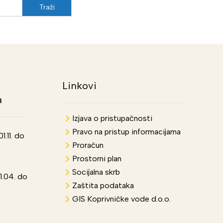
Linkovi
a
Izjava o pristupačnosti
Pravo na pristup informacijama
.11. do
Proračun
Prostorni plan
Socijalna skrb
1.04. do
Zaštita podataka
GIS Koprivničke vode d.o.o.