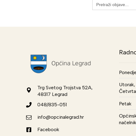
Search
for:
Radno
Ponedje
Utorak, 
Trg Svetog Trojstva 52A,
Četvrta
48317 Legrad
Petak
048/835-051
Općinsk
info@opcinalegrad.hr
načelni
Facebook