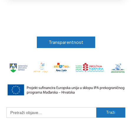
Transparentnost
Search
for: