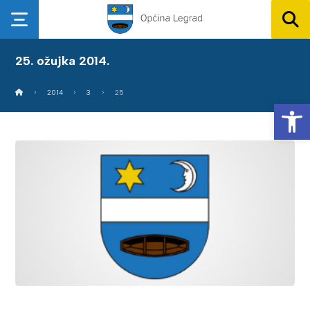
25. ožujka 2014.
2014
3
25
Op