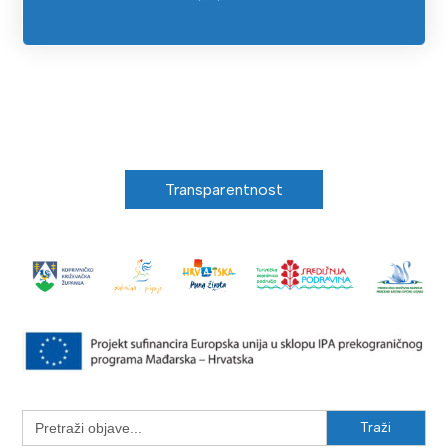
Transparentnost
Search
for: