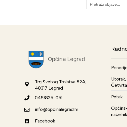
Search
for:
Radno
Ponedje
Utorak, 
Trg Svetog Trojstva 52A,
Četvrta
48317 Legrad
Petak
048/835-051
Općinsk
info@opcinalegrad.hr
načelni
Facebook