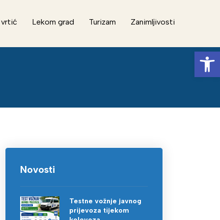
 vrtić
Lekom grad
Turizam
Zanimljivosti
Op
Novosti
Testne vožnje javnog
prijevoza tijekom
kolovoza