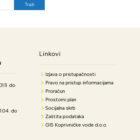
Linkovi
a
Izjava o pristupačnosti
Pravo na pristup informacijama
.11. do
Proračun
Prostorni plan
Socijalna skrb
1.04. do
Zaštita podataka
GIS Koprivničke vode d.o.o.