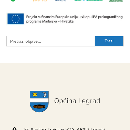
Search
for:
Trg Svetog Trojstva 52A, 48317 Legrad