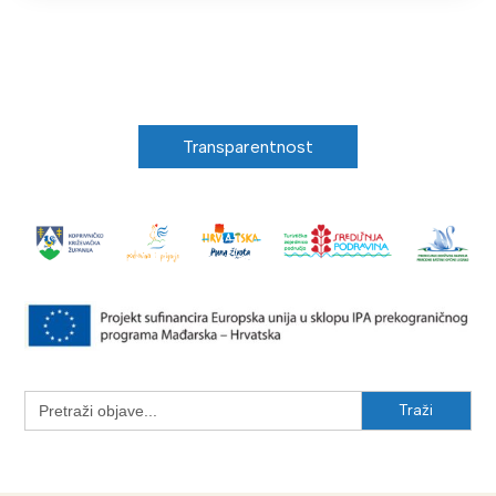
Transparentnost
Search
for: