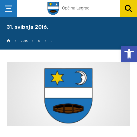
31. svibnja 2016.
2016
5
31
Op