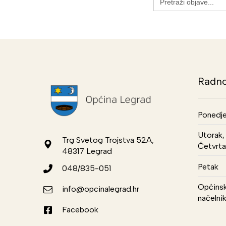
for:
Radno
Ponedje
Utorak, 
Trg Svetog Trojstva 52A,
Četvrta
48317 Legrad
Petak
048/835-051
Općinsk
info@opcinalegrad.hr
načelni
Facebook