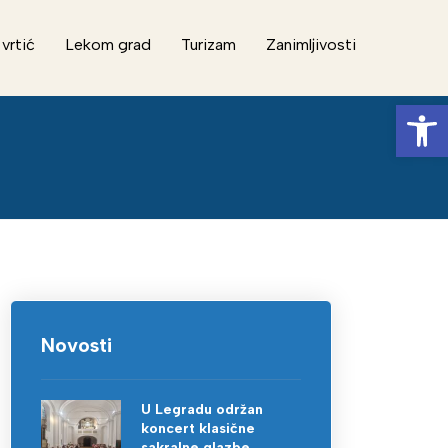
 vrtić
Lekom grad
Turizam
Zanimljivosti
Op
Novosti
U Legradu održan
koncert klasične
sakralne glazbe