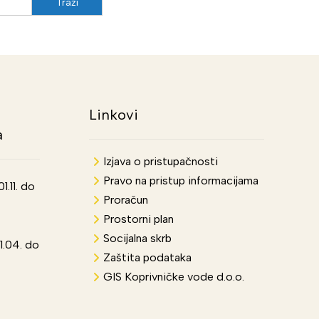
Linkovi
a
Izjava o pristupačnosti
Pravo na pristup informacijama
.11. do
Proračun
Prostorni plan
Socijalna skrb
1.04. do
Zaštita podataka
GIS Koprivničke vode d.o.o.