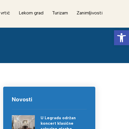
 vrtić
Lekom grad
Turizam
Zanimljivosti
Op
Novosti
U Legradu održan
koncert klasične
sakralne glazbe