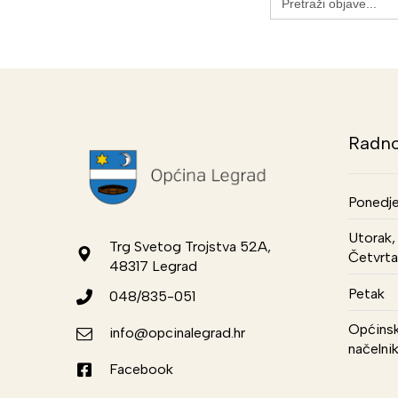
for:
Radno
Ponedje
Utorak, 
Trg Svetog Trojstva 52A,
Četvrta
48317 Legrad
Petak
048/835-051
Općinsk
info@opcinalegrad.hr
načelni
Facebook