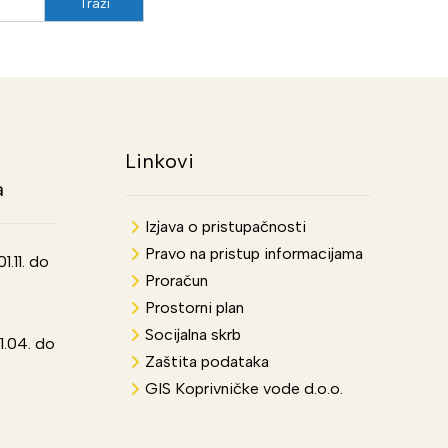
Linkovi
a
Izjava o pristupačnosti
Pravo na pristup informacijama
.11. do
Proračun
Prostorni plan
Socijalna skrb
1.04. do
Zaštita podataka
GIS Koprivničke vode d.o.o.