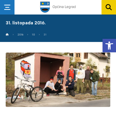
31. listopada 2016.
2016
10
31
Op