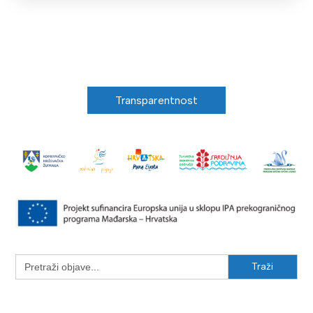
Transparentnost
Search
for: