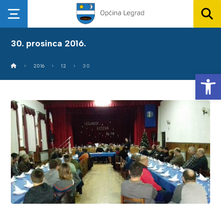
30. prosinca 2016.
2016
12
30
Op