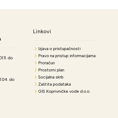
Linkovi
a
Izjava o pristupačnosti
Pravo na pristup informacijama
.11. do
Proračun
Prostorni plan
Socijalna skrb
1.04. do
Zaštita podataka
GIS Koprivničke vode d.o.o.