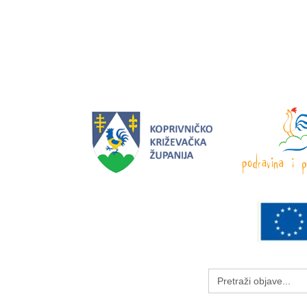
Search
for: