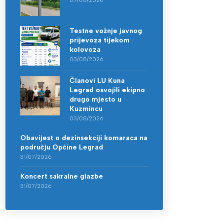
07/08/2026
Testne vožnje javnog
prijevoza tijekom
kolovoza
03/08/2026
Članovi LU Kuna
Legrad osvojili ekipno
drugo mjesto u
Kuzmincu
03/08/2026
Obavijest o dezinsekciji komaraca na
području Općine Legrad
31/07/2026
Koncert sakralne glazbe
31/07/2026