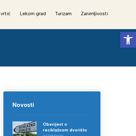
 vrtić
Lekom grad
Turizam
Zanimljivosti
Op
Novosti
Obavijest o
reciklažnom dvorištu