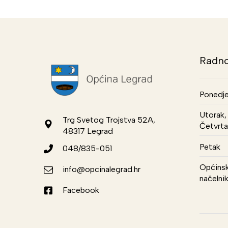
Radno
Ponedje
Utorak, 
Trg Svetog Trojstva 52A,
Četvrta
48317 Legrad
Petak
048/835-051
Općinsk
info@opcinalegrad.hr
načelni
Facebook