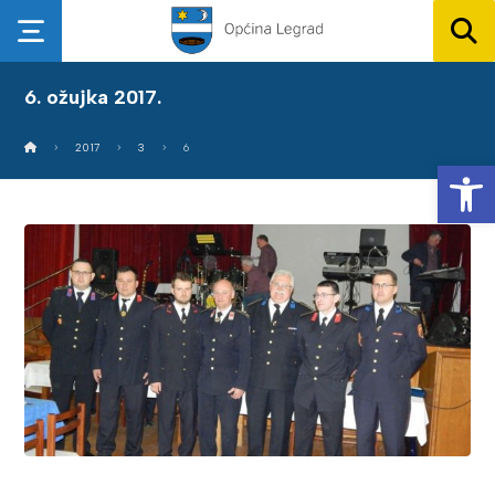
6. ožujka 2017.
2017
3
6
Op