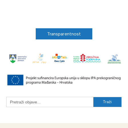
Transparentnost
Search
for: