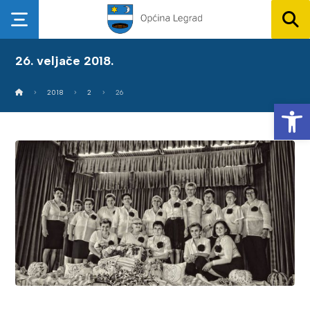
26. veljače 2018.
2018
2
26
Op