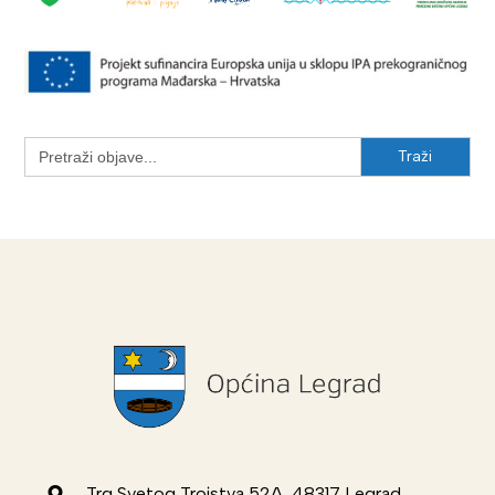
Search
for:
Trg Svetog Trojstva 52A, 48317 Legrad