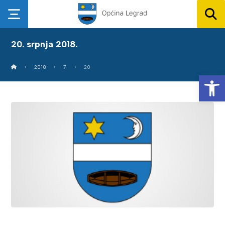
20. srpnja 2018.
2018
7
20
Op