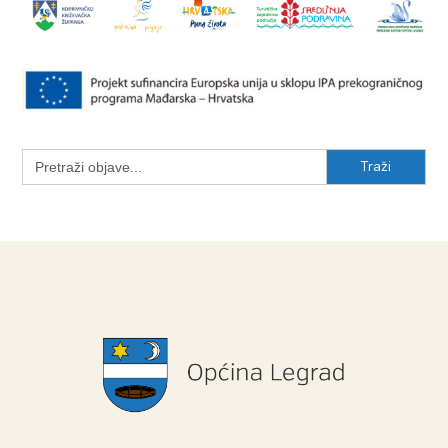
Search
for: