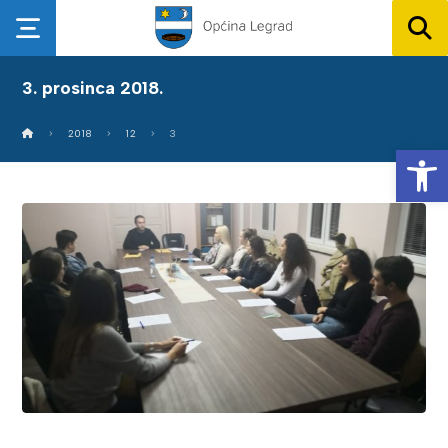
3. prosinca 2018.
2018
12
3
Op