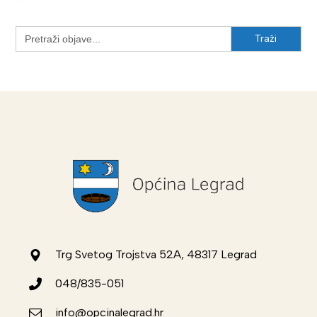
Search
for:
Trg Svetog Trojstva 52A, 48317 Legrad
048/835-051
info@opcinalegrad.hr