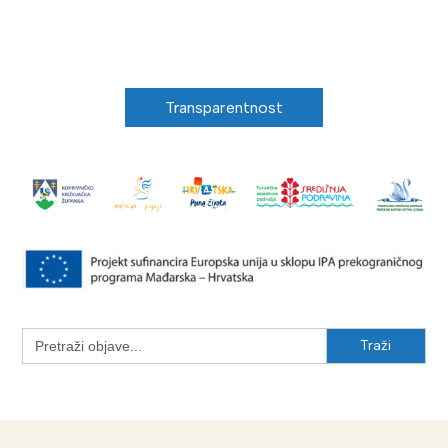
Transparentnost
Search
for: