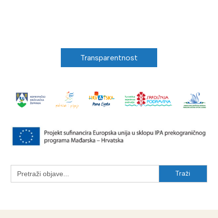
Transparentnost
Search
for: