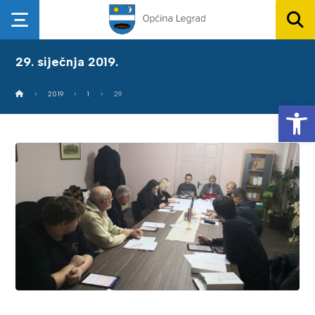
29. siječnja 2019.
2019
1
29
Op