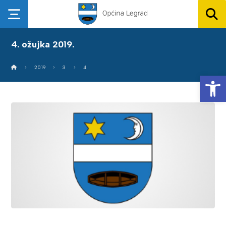
4. ožujka 2019.
2019
3
4
Op