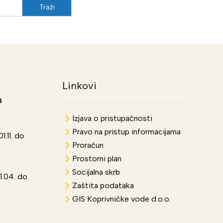
Linkovi
a
Izjava o pristupačnosti
Pravo na pristup informacijama
.11. do
Proračun
Prostorni plan
Socijalna skrb
1.04. do
Zaštita podataka
GIS Koprivničke vode d.o.o.