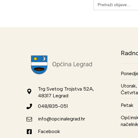
Search
for:
Radno
Ponedje
Utorak, 
Trg Svetog Trojstva 52A,
Četvrta
48317 Legrad
Petak
048/835-051
Općinsk
info@opcinalegrad.hr
načelni
Facebook