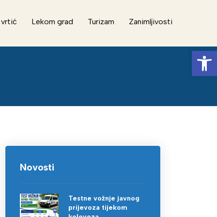
 vrtić
Lekom grad
Turizam
Zanimljivosti
Op
Novosti
Testne vožnje javnog
prijevoza tijekom
kolovoza