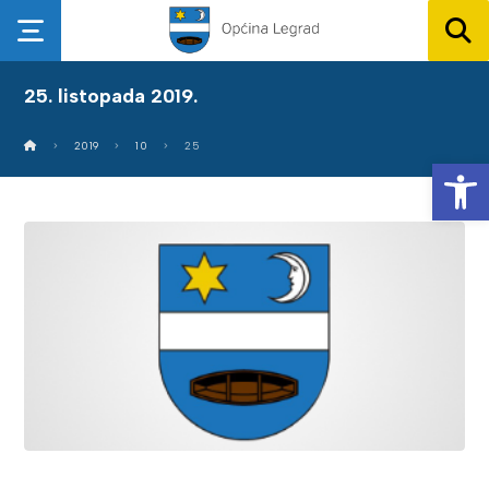
25. listopada 2019.
2019
10
25
Op