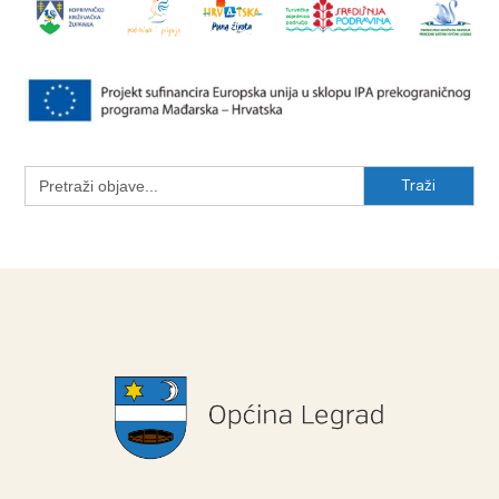
Search
for: