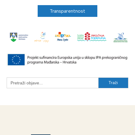
Transparentnost
Search
for: