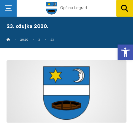
23. ožujka 2020.
2020
3
23
Op