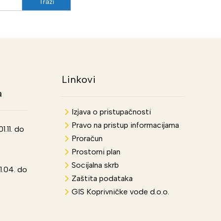
Linkovi
a
Izjava o pristupačnosti
Pravo na pristup informacijama
.11. do
Proračun
Prostorni plan
Socijalna skrb
1.04. do
Zaštita podataka
GIS Koprivničke vode d.o.o.