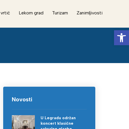
 vrtić
Lekom grad
Turizam
Zanimljivosti
Op
Novosti
U Legradu održan
koncert klasične
sakralne glazbe