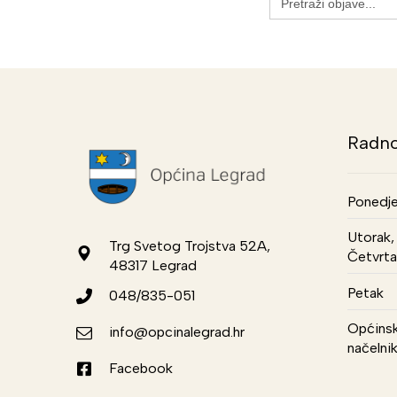
for:
Radno
Ponedje
Utorak, 
Trg Svetog Trojstva 52A,
Četvrta
48317 Legrad
Petak
048/835-051
Općinsk
info@opcinalegrad.hr
načelni
Facebook