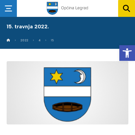
15. travnja 2022.
2022
4
15
Op