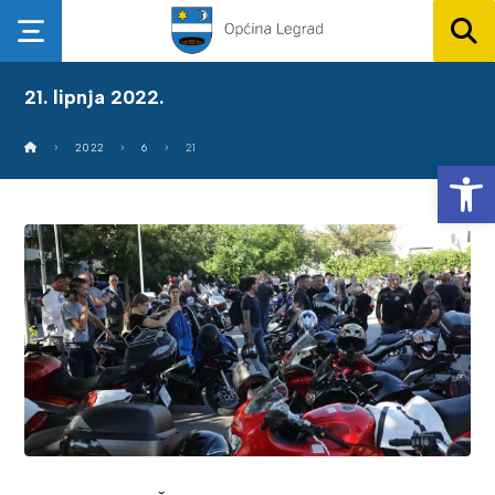
21. lipnja 2022.
2022
6
21
Op