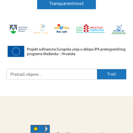
Transparentnost
Search
for: