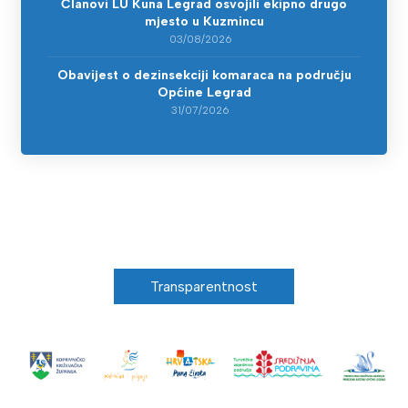
Članovi LU Kuna Legrad osvojili ekipno drugo
mjesto u Kuzmincu
03/08/2026
Obavijest o dezinsekciji komaraca na području
Općine Legrad
31/07/2026
Transparentnost