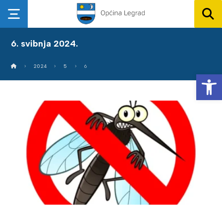
6. svibnja 2024.
2024
5
6
Op