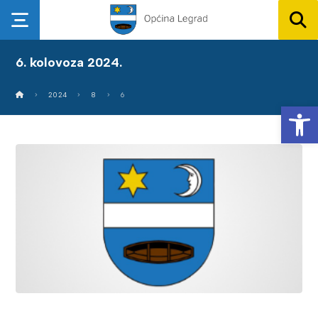
6. kolovoza 2024.
2024
8
6
Op