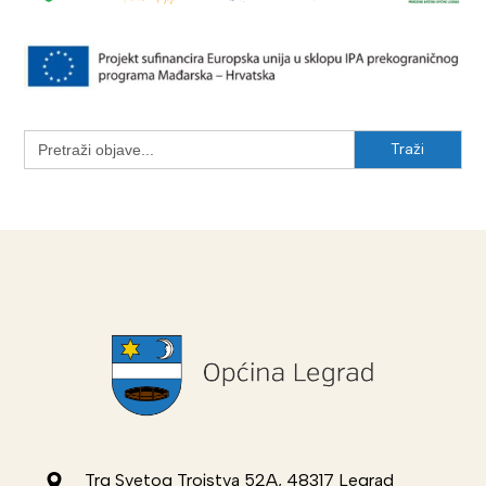
Search
for:
Trg Svetog Trojstva 52A, 48317 Legrad