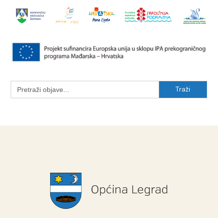
Search
for: