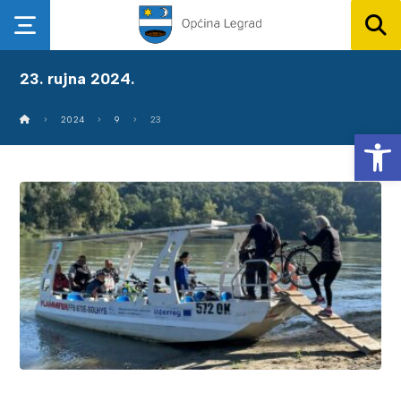
23. rujna 2024.
2024
9
23
Op