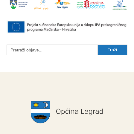
Search
for: