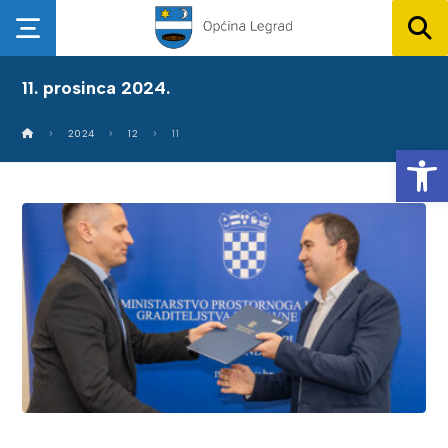
11. prosinca 2024.
2024
12
11
Op