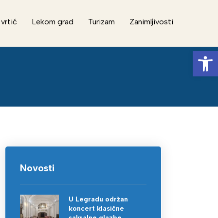
 vrtić
Lekom grad
Turizam
Zanimljivosti
Op
Novosti
U Legradu održan
koncert klasične
sakralne glazbe