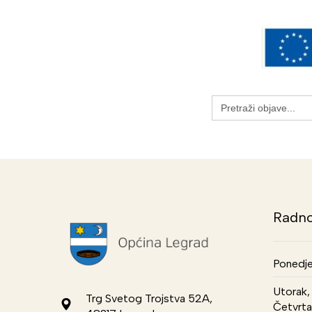
Search
for:
Radno
Ponedje
Utorak, 
Trg Svetog Trojstva 52A,
Četvrta