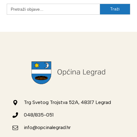
Search
for:
Trg Svetog Trojstva 52A, 48317 Legrad
048/835-051
info@opcinalegrad.hr