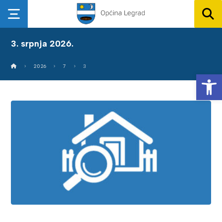
3. srpnja 2026.
2026
7
3
Op