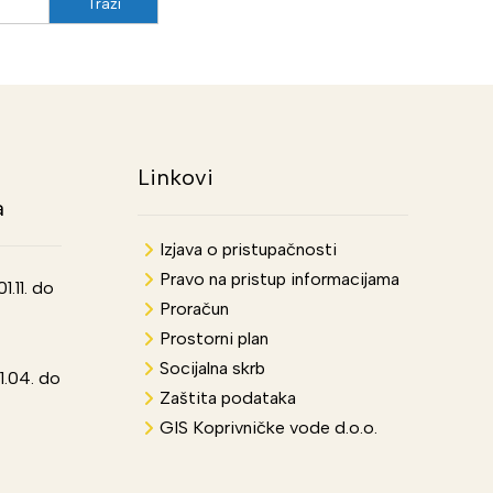
Linkovi
a
Izjava o pristupačnosti
Pravo na pristup informacijama
.11. do
Proračun
Prostorni plan
Socijalna skrb
1.04. do
Zaštita podataka
GIS Koprivničke vode d.o.o.