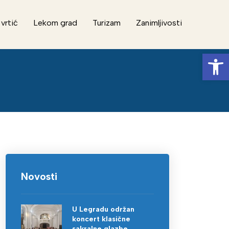
 vrtić
Lekom grad
Turizam
Zanimljivosti
Op
Novosti
U Legradu održan
koncert klasične
sakralne glazbe