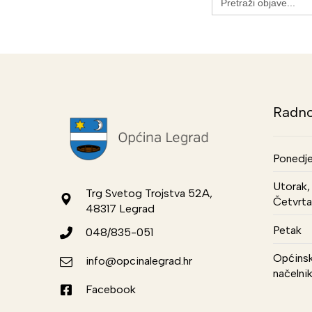
for:
Radno
Ponedje
Utorak, 
Trg Svetog Trojstva 52A,
Četvrta
48317 Legrad
Petak
048/835-051
Općinsk
info@opcinalegrad.hr
načelni
Facebook