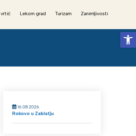
 vrtić
Lekom grad
Turizam
Zanimljivosti
Op
16.08.2026.
Rokovo u Zablatju