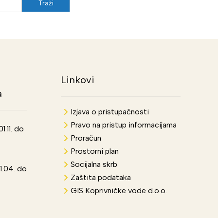
Linkovi
a
Izjava o pristupačnosti
Pravo na pristup informacijama
.11. do
Proračun
Prostorni plan
Socijalna skrb
1.04. do
Zaštita podataka
GIS Koprivničke vode d.o.o.