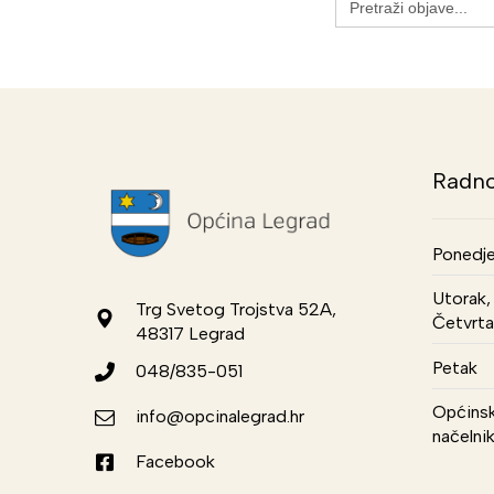
for:
Radno
Ponedje
Utorak, 
Trg Svetog Trojstva 52A,
Četvrta
48317 Legrad
Petak
048/835-051
Općinsk
info@opcinalegrad.hr
načelni
Facebook