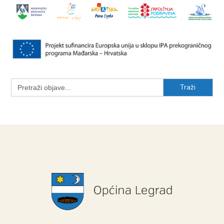
Search
for: