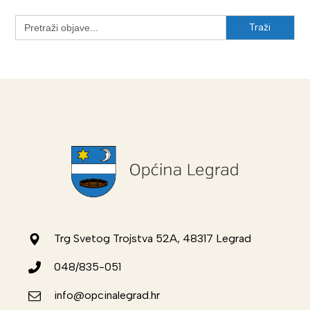
Search
for:
Trg Svetog Trojstva 52A, 48317 Legrad
048/835-051
info@opcinalegrad.hr