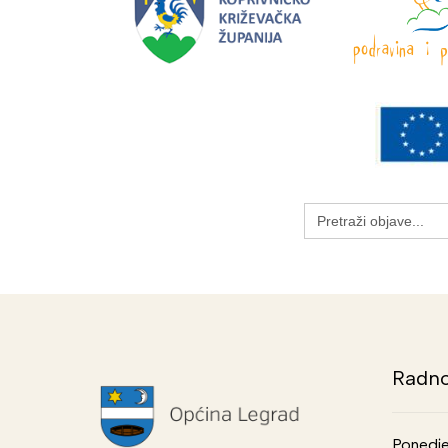
Search
for:
Radno
Ponedje