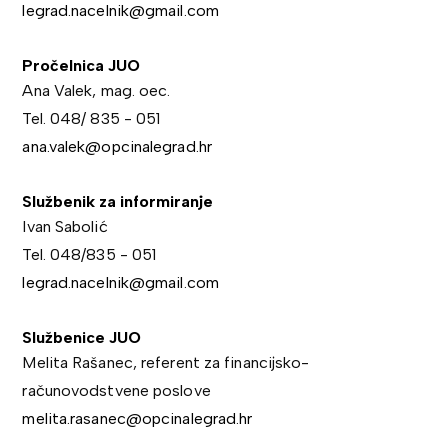
legrad.nacelnik@gmail.com
Pročelnica JUO
Ana Valek, mag. oec.
Tel. 048/ 835 - 051
ana.valek@opcinalegrad.hr
Službenik za informiranje
Ivan Sabolić
Tel. 048/835 - 051
legrad.nacelnik@gmail.com
Službenice JUO
Melita Rašanec, referent za financijsko-
računovodstvene poslove
melita.rasanec@opcinalegrad.hr