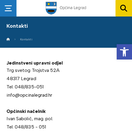
Kontakti
Kontakti
Op
Jedinstveni upravni odjel
Trg svetog Trojstva 52A
48317 Legrad
Tel. 048/835-051
info@opcinalegrad.hr
Općinski načelnik
Ivan Sabolić, mag. pol.
Tel. 048/835 - 051