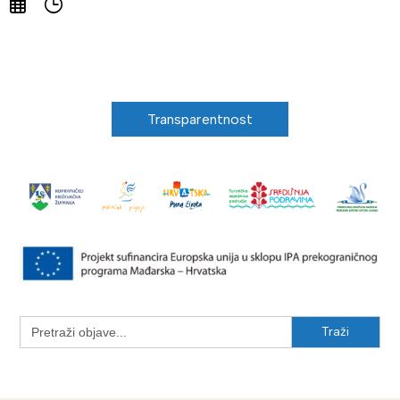
Transparentnost
Search
for: