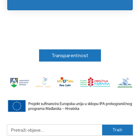
Transparentnost
Search
for: