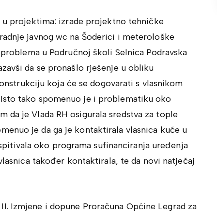
 u projektima: izrade projektno tehničke
radnje javnog wc na Šoderici i meterološke
o problema u Područnoj školi Selnica Podravska
zavši da se pronašlo rješenje u obliku
 konstrukciju koja će se dogovarati s vlasnikom
Isto tako spomenuo je i problematiku oko
 da je Vlada RH osigurala sredstva za tople
enuo je da ga je kontaktirala vlasnica kuće u
raspitivala oko programa sufinanciranja uređenja
vlasnica također kontaktirala, te da novi natječaj
I. Izmjene i dopune Proračuna Općine Legrad za