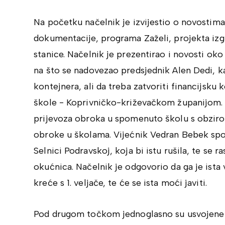
Na početku načelnik je izvijestio o novostima
dokumentacije, programa Zaželi, projekta izg
stanice. Načelnik je prezentirao i novosti ok
na što se nadovezao predsjednik Alen Dedi, ka
kontejnera, ali da treba zatvoriti financijsku
škole - Koprivničko-križevačkom županijom. 
prijevoza obroka u spomenuto školu s obzirom
obroke u školama. Vijećnik Vedran Bebek spom
Selnici Podravskoj, koja bi istu rušila, te se 
okućnica. Načelnik je odgovorio da ga je ista 
kreće s 1. veljače, te će se ista moći javiti.
Pod drugom točkom jednoglasno su usvojene I