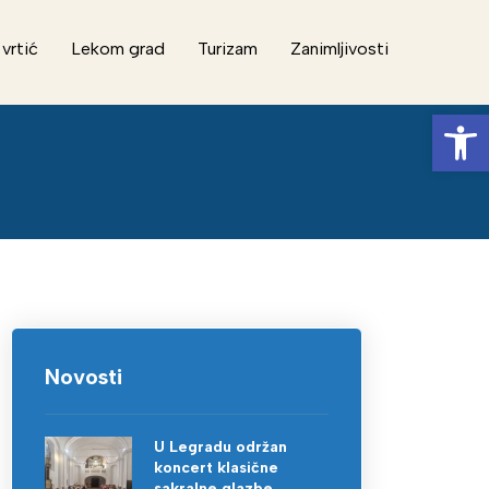
 vrtić
Lekom grad
Turizam
Zanimljivosti
Op
Novosti
U Legradu održan
koncert klasične
sakralne glazbe