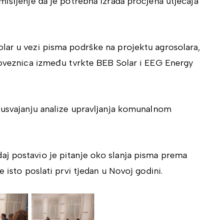
mišljenje da je potrebna izrada procjena utjecaja
lar u vezi pisma podrške na projektu agrosolara,
 poveznica između tvrkte BEB Solar i EEG Energy
o usvajanju analize upravljanja komunalnom
aj postavio je pitanje oko slanja pisma prema
 isto poslati prvi tjedan u Novoj godini.