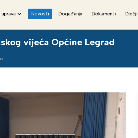
 uprava
Novosti
Događanja
Dokumenti
Dječji
nskog vijeća Općine Legrad
rad