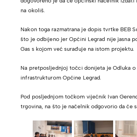
dogovoreno je da će općinski načelnik izdati 
na okoliš.
Nakon toga razmatrana je dopis tvrtke BEB So
što je odbijeno jer Općini Legrad nije jasna
Gas s kojom već surađuje na istom projektu.
Na pretposljednjoj točci donijeta je Odluka 
infrastrukturom Općine Legrad.
Pod posljednjom točkom vijećnik Ivan Gerend
trgovina, na što je načelnik odgovorio da će se