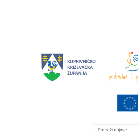
Search
for: