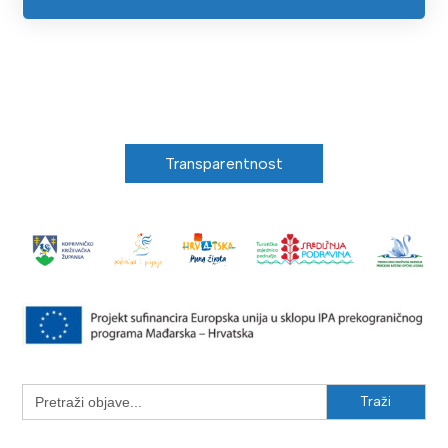
Transparentnost
Search
for: