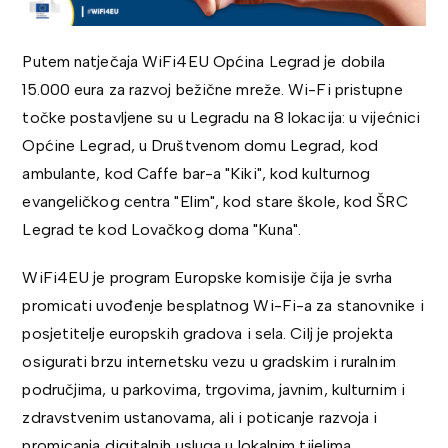
Putem natječaja WiFi4EU Općina Legrad je dobila
15.000 eura za razvoj bežične mreže. Wi-Fi pristupne
točke postavljene su u Legradu na 8 lokacija: u vijećnici
Općine Legrad, u Društvenom domu Legrad, kod
ambulante, kod Caffe bar-a "Kiki", kod kulturnog
evangeličkog centra "Elim", kod stare škole, kod ŠRC
Legrad te kod Lovačkog doma "Kuna".
WiFi4EU je program Europske komisije čija je svrha
promicati uvođenje besplatnog Wi-Fi-a za stanovnike i
posjetitelje europskih gradova i sela. Cilj je projekta
osigurati brzu internetsku vezu u gradskim i ruralnim
područjima, u parkovima, trgovima, javnim, kulturnim i
zdravstvenim ustanovama, ali i poticanje razvoja i
promicanja digitalnih usluga u lokalnim tijelima.