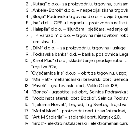
„Kutag“ d.o.o.- za proizvodnju, trgovinu, turizam
„Ankele-Boroš“ d.o.o. – nespecijalizirana trgovin
„Sloga“ Podravska trgovina d.o.o. – dvije trgo
„Ina“ d.d. – CPS u Legradu – proizvodnja nafte i 
„Halapija“ d.o.o. – šljunčara i pješčara, vađenje g
„TP Varaždin“ d.o.o. – trgovina mješovitom robom
Tomislava 5,
„DIM“ d.o.o. – za proizvodnju, trgovinu i usluge 
„Podravska banka“ d.d. – banka, poslovnica Leg
„Karol Plus“ d.o.o., skladištenje i prodaje robe 
Trojstva 52a,
"Cvjećarnica Iris" d.o.o. - obrt za trgovinu, uzg
"MB Hat"- mehaničarski i bravarski obrt, Selni
"Paveli" - građevinski obrt, Veliki Otok 138,
"Boneo"- ugostiteljski obrt, Selnica Podravska 
"Vodoinstalaterski obrt Bocko", Selnica Podrav
"Ljekarna Horvat", Legrad, Trg Svetog Trojstva
"Metal Mont"- proizvodni obrt i završni radovi,
"Art M Stolarija" - stolarski obrt, Kutnjak 28,
"Broz"- elektroinstalaterski i elektromehaničars