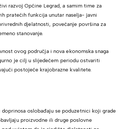
živi razvoj Općine Legrad, a samim time za
ih pratećih funkcija unutar naselja- javni
joprivrednih djelatnosti, povećanje površina za
remeno stanovanje.
tivnost ovog područja i nova ekonomska snaga
gurno je cilj u slijedećem periodu ostvariti
ajući postojeće krajobrazne kvalitete.
doprinosa oslobađaju se poduzetnici koji grade
obavljaju proizvodne ili druge poslovne