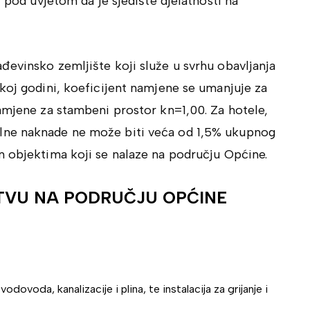
, pod uvjetom da je sjedište djelatnosti na
ađevinsko zemljište koji služe u svrhu obavljanja
koj godini, koeficijent namjene se umanjuje za
amjene za stambeni prostor kn=1,00. Za hotele,
lne naknade ne može biti veća od 1,5% ukupnog
m objektima koji se nalaze na području Općine.
TVU NA PODRUČJU OPĆINE
vodovoda, kanalizacije i plina, te instalacija za grijanje i