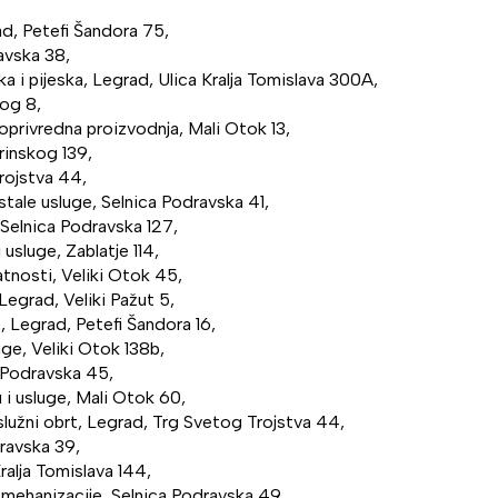
ad, Petefi Šandora 75,
ravska 38,
a i pijeska, Legrad, Ulica Kralja Tomislava 300A,
kog 8,
oprivredna proizvodnja, Mali Otok 13,
rinskog 139,
Trojstva 44,
 ostale usluge, Selnica Podravska 41,
, Selnica Podravska 127,
 usluge, Zablatje 114,
atnosti, Veliki Otok 45,
Legrad, Veliki Pažut 5,
e, Legrad, Petefi Šandora 16,
uge, Veliki Otok 138b,
a Podravska 45,
 i usluge, Mali Otok 60,
uslužni obrt, Legrad, Trg Svetog Trojstva 44,
dravska 39,
Kralja Tomislava 144,
 mehanizacije, Selnica Podravska 49,