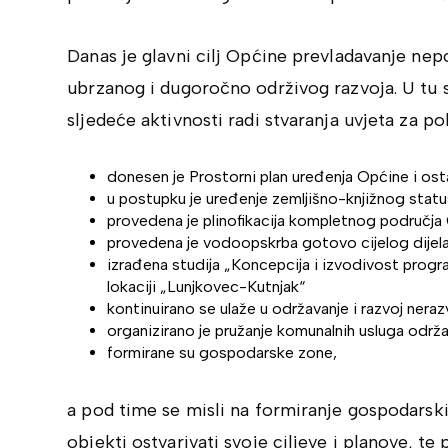
Danas je glavni cilj Općine prevladavanje nepo
ubrzanog i dugoročno održivog razvoja. U tu
sljedeće aktivnosti radi stvaranja uvjeta za 
donesen je Prostorni plan uređenja Općine i ost
u postupku je uređenje zemljišno-knjižnog stat
provedena je plinofikacija kompletnog područja
provedena je vodoopskrba gotovo cijelog dijel
izrađena studija „Koncepcija i izvodivost prog
lokaciji „Lunjkovec-Kutnjak“
kontinuirano se ulaže u održavanje i razvoj neraz
organizirano je pružanje komunalnih usluga održa
formirane su gospodarske zone,
a pod time se misli na formiranje gospodarsk
objekti ostvarivati svoje ciljeve i planove, te