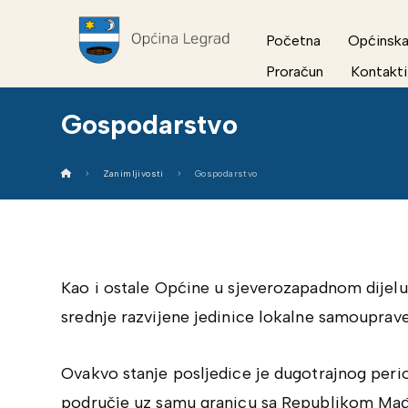
Početna
Općinska
Proračun
Kontakti
Gospodarstvo
Zanimljivosti
Gospodarstvo
Kao i ostale Općine u sjeverozapadnom dijel
srednje razvijene jedinice lokalne samouprav
Ovakvo stanje posljedice je dugotrajnog peri
područje uz samu granicu sa Republikom Mađa