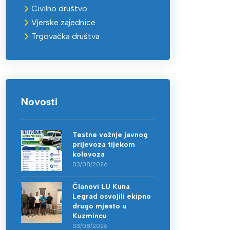
Civilno društvo
Vjerske zajednice
Trgovačka društva
Novosti
Testne vožnje javnog
prijevoza tijekom
kolovoza
03/08/2026
Članovi LU Kuna
Legrad osvojili ekipno
drugo mjesto u
Kuzmincu
03/08/2026