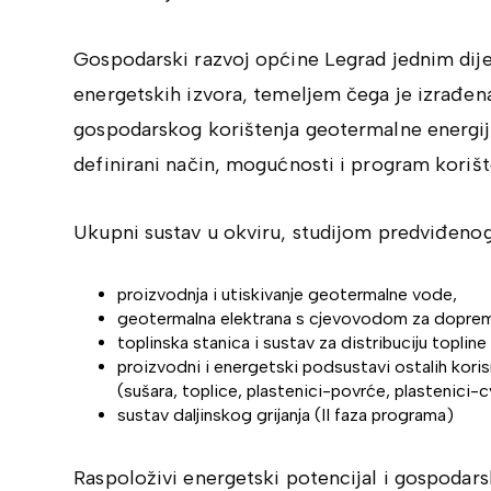
Gospodarski razvoj općine Legrad jednim dije
energetskih izvora, temeljem čega je izrađena
gospodarskog korištenja geotermalne energije
definirani način, mogućnosti i program koriš
Ukupni sustav u okviru, studijom predviđenog 
proizvodnja i utiskivanje geotermalne vode,
geotermalna elektrana s cjevovodom za doprem
toplinska stanica i sustav za distribuciju topline
proizvodni i energetski podsustavi ostalih kori
(sušara, toplice, plastenici-povrće, plastenici-cv
sustav daljinskog grijanja (II faza programa)
Raspoloživi energetski potencijal i gospodars