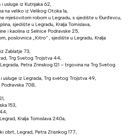
 i usluge iz Kutnjaka 62,
a na veliko iz Velikog Otoka 1a,
vine mješovitom robom u Legradu, s sjedište u Đurđevcu,
plina, sjedište u Legradu, Kralja Tomislava,
line i kaolina iz Selnice Podravske 25,
, poslovnica „Kitro“ , sjedište u Legradu, Kralja
iz Zablatje 73,
rad, Trg Svetog Trojstva 44,
iz Legrada, Petra Zrinskog 121 – trgovina na Trg Svetog
oj i usluge iz Legrada, Trg svetog Trojstva 49,
ca Podravska 70B,
21,
ska 153,
 44,
 Legrad, Kralja Tomislava 240a,
ki obrt, Legrad, Petra Zrisnkog 177,