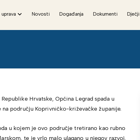
 uprava
Novosti
Događanja
Dokumenti
Dječji
u Republike Hrvatske, Općina Legrad spada u
e na području Koprivničko-križevačke županije.
oda u kojem je ovo područje tretirano kao rubno
rskom, te je vrlo malo ulagano u njegov razvoj.