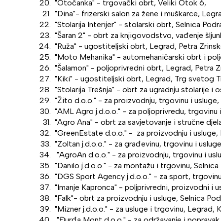
"Otočanka" - trgovački obrt, Veliki Otok 6,
"Dina"- frizerski salon za žene i muškarce, Legr
"Stolarija Interijer" - stolarski obrt, Selnica Pod
"Šaran 2" - obrt za knjigovodstvo, vađenje šljunk
"Ruža" - ugostiteljski obrt, Legrad, Petra Zrins
"Moto Mehanika" - automehaničarski obrt i polj
"Šalamon" - poljoprivredni obrt, Legrad, Petra Z
"Kiki" - ugostiteljski obrt, Legrad, Trg svetog 
"Stolarija Trešnja" - obrt za ugradnju stolarije i
"Žito d.o.o." - za proizvodnju, trgovinu i usluge
"AML Agro j.d.o.o." - za poljoprivredu, trgovinu i
"Agro Ana" - obrt za savjetovanje i stručne djel
"GreenEstate d.o.o." - za proizvodnju i usluge, 
"Zoltan j.d.o.o." - za građevinu, trgovinu i uslug
"AgroAn d.o.o." - za proizvodnju, trgovinu i usl
"Danilo j.d.o.o." - za montažu i trgovinu, Selnic
"DGS Sport Agency j.d.o.o." - za sport, trgovinu
"Imanje Kapronca" - poljprivredni, proizvodni i 
"Falk"- obrt za proizvodnju i usluge, Selnica Po
"Mizner j.d.o.o." - za usluge i trgovinu, Legrad, 
"Đurđa Mont d.o.o." - za održavanje i popravak