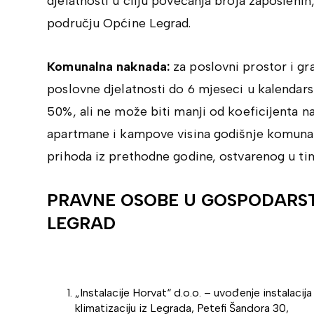
djelatnosti u cilju povećanja broja zaposlenih
području Općine Legrad.
Komunalna naknada:
za poslovni prostor i gr
poslovne djelatnosti do 6 mjeseci u kalendars
50%, ali ne može biti manji od koeficijenta n
apartmane i kampove visina godišnje komuna
prihoda iz prethodne godine, ostvarenog u ti
PRAVNE OSOBE U GOSPODARS
LEGRAD
„Instalacije Horvat“ d.o.o. – uvođenje instalacija 
klimatizaciju iz Legrada, Petefi Šandora 30,