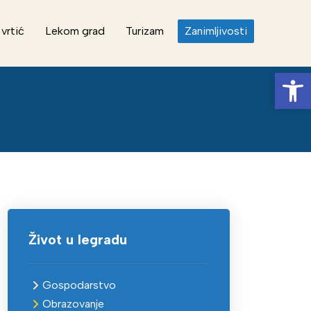
 vrtić
Lekom grad
Turizam
Zanimljivosti
Op
Život u legradu
Gospodarstvo
Obrazovanje