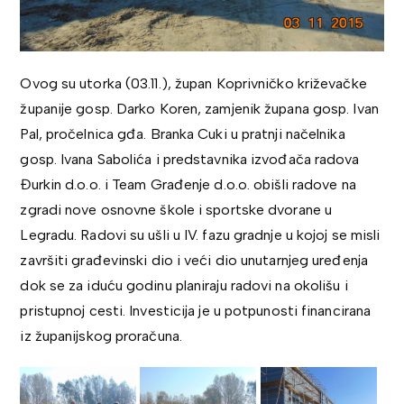
Ovog su utorka (03.11.), župan Koprivničko križevačke
županije gosp. Darko Koren, zamjenik župana gosp. Ivan
Pal, pročelnica gđa. Branka Cuki u pratnji načelnika
gosp. Ivana Sabolića i predstavnika izvođača radova
Đurkin d.o.o. i Team Građenje d.o.o. obišli radove na
zgradi nove osnovne škole i sportske dvorane u
Legradu. Radovi su ušli u IV. fazu gradnje u kojoj se misli
završiti građevinski dio i veći dio unutarnjeg uređenja
dok se za iduću godinu planiraju radovi na okolišu i
pristupnoj cesti. Investicija je u potpunosti financirana
iz županijskog proračuna.