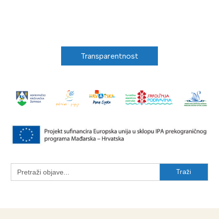
Transparentnost
Search
for: