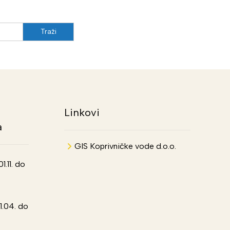
Linkovi
a
GIS Koprivničke vode d.o.o.
.11. do
1.04. do