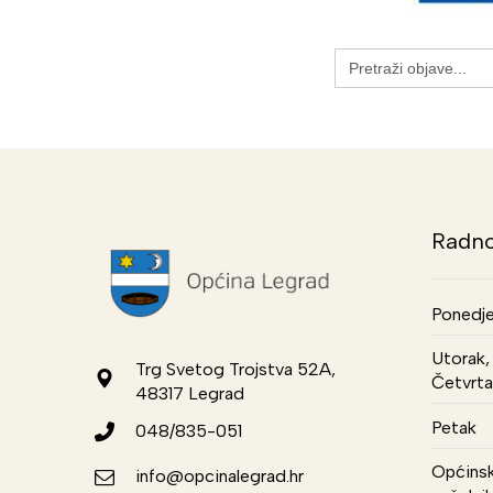
Search
for:
Radno
Ponedje
Utorak, 
Trg Svetog Trojstva 52A,
Četvrta
48317 Legrad
Petak
048/835-051
Općinsk
info@opcinalegrad.hr