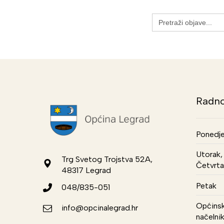
Search
for:
Radno
Ponedje
Utorak, 
Trg Svetog Trojstva 52A,
Četvrta
48317 Legrad
Petak
048/835-051
Općinsk
info@opcinalegrad.hr
načelni