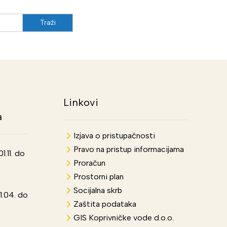
Linkovi
a
Izjava o pristupačnosti
Pravo na pristup informacijama
.11. do
Proračun
Prostorni plan
Socijalna skrb
1.04. do
Zaštita podataka
GIS Koprivničke vode d.o.o.