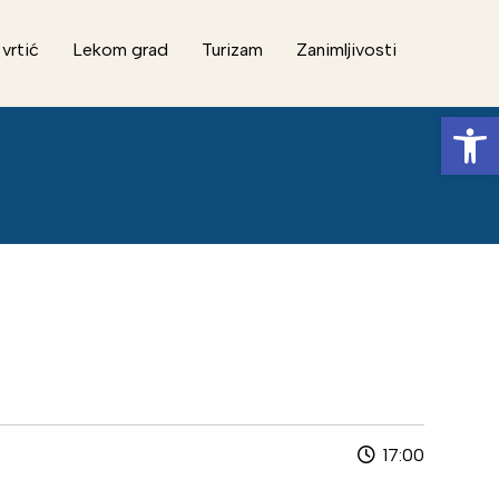
 vrtić
Lekom grad
Turizam
Zanimljivosti
Op
17:00