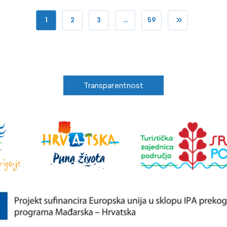
1
2
3
…
59
Transparentnost