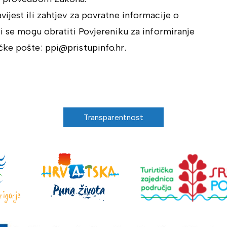
ijest ili zahtjev za povratne informacije o
ci se mogu obratiti Povjereniku za informiranje
ičke pošte:
ppi@pristupinfo.hr
.
Transparentnost