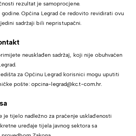
čnosti rezultat je samoprocjene.
0. godine. Općina Legrad će redovito revidirati ovu
edini sadržaji bili nepristupačni.
ontakt
rimijete neusklađen sadržaj, koji nije obuhvaćen
egrad.
edišta za Općinu Legrad korisnici mogu uputiti
ničke pošte:
opcina-legrad@kc.t-com.hr
.
isa
 je tijelo nadležno za praćenje usklađenosti
kretne uređaje tijela javnog sektora sa
ad provedbom Zakona.