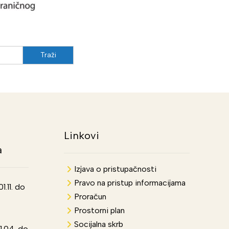
Linkovi
a
Izjava o pristupačnosti
Pravo na pristup informacijama
.11. do
Proračun
Prostorni plan
Socijalna skrb
1.04. do