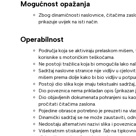
Mogućnost opažanja
Zbog dinamičnosti naslovnice, čitačima zaslo
prikazuje uvijek na isti način.
Operabilnost
Područja koja se aktiviraju prelaskom mišem, te
korisnike s motoričkim teškoćama.
Ne postoji tražilica koja bi omogućila lako na
Sadržaj naslovne stranice nije vidljiv u cjelov
mišem prema dolje kako bi bio vidljiv u potpu
Postoji dio slika koje imaju tekstualni sadržaj,
Dio poveznica nema prikladan opis (prikazan j
Dio objavljenih dokumenata pohranjeni su ka
pročitati čitačima zaslona.
Pojedine obrasce potrebno je preuzeti na vlast
Dinamički sadržaj se ne može zaustaviti, od
Nedostaju alternativni nazivi slika i poveznica
Višekratnim stiskanjem tipke
Tab
na tipkovni