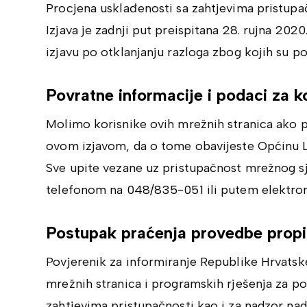
Procjena usklađenosti sa zahtjevima pristupa
Izjava je zadnji put preispitana 28. rujna 202
izjavu po otklanjanju razloga zbog kojih su poj
Povratne informacije i podaci za k
Molimo korisnike ovih mrežnih stranica ako p
ovom izjavom, da o tome obavijeste Općinu L
Sve upite vezane uz pristupačnost mrežnog sj
telefonom na
048/835-051
ili putem elektro
Postupak praćenja provedbe prop
Povjerenik za informiranje Republike Hrvatske
mrežnih stranica i programskih rješenja za po
zahtjevima pristupačnosti kao i za nadzor n