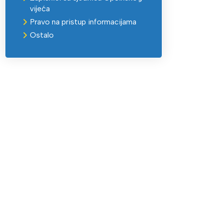
vijeća
Pravo na pristup informacijama
Ostalo