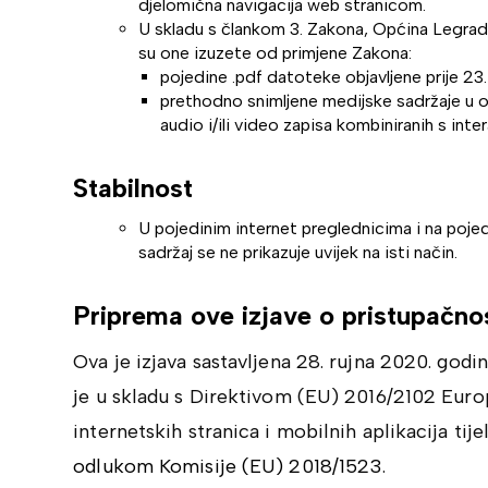
djelomična navigacija web stranicom.
U skladu s člankom 3. Zakona, Općina Legra
su one izuzete od primjene Zakona:
pojedine .pdf datoteke objavljene prije 23.
prethodno snimljene medijske sadržaje u ob
audio i/ili video zapisa kombiniranih s inte
Stabilnost
U pojedinim internet preglednicima i na pojedi
sadržaj se ne prikazuje uvijek na isti način.
Priprema ove izjave o pristupačno
Ova je izjava sastavljena 28. rujna 2020. godi
je u skladu s Direktivom (EU) 2016/2102 Euro
internetskih stranica i mobilnih aplikacija tij
odlukom Komisije (EU) 2018/1523
.