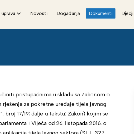
 uprava
Novosti
Događanja
Dokumenti
Dječji
učiniti pristupačnima u skladu sa
Zakonom o
 rješenja za pokretne uređaje tijela javnog
 broj 17/19; dalje u tekstu: Zakon)
kojim se
arlamenta i Vijeća od 26. listopada 2016. o
 aplikacija tijela javnog sektora
(SL L 327,