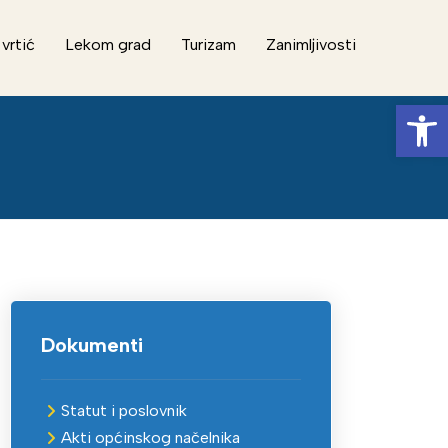
 vrtić
Lekom grad
Turizam
Zanimljivosti
Op
Dokumenti
Statut i poslovnik
Akti općinskog načelnika