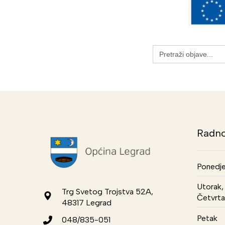
Search
for:
Radno
Ponedje
Utorak, 
Trg Svetog Trojstva 52A,
Četvrta
48317 Legrad
Petak
048/835-051