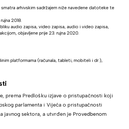
d smatra arhivskim sadržajem niže navedene datoteke te
 rujna 2018.
liku audio zapisa, video zapisa, audio i video zapisa,
rakcijom, objavljene prije 23. rujna 2020.
nim platformama (računala, tableti, mobiteli i dr.),
sti
ne, prema Predlošku izjave o pristupačnosti koji
pskog parlamenta i Vijeća o pristupačnosti
ela javnog sektora, a utvrđen je
Provedbenom