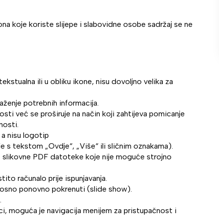
na koje koriste slijepe i slabovidne osobe sadržaj se ne
kstualna ili u obliku ikone, nisu dovoljno velika za
laženje potrebnih informacija.
itosti već se proširuje na način koji zahtijeva pomicanje
nosti.
 a nisu logotip
e s tekstom „Ovdje“, „Više“ ili sličnim oznakama).
o slikovne PDF datoteke koje nije moguće strojno
ito računalo prije ispunjavanja.
nosno ponovno pokrenuti (slide show).
.
ci, moguća je navigacija menijem za pristupačnost i