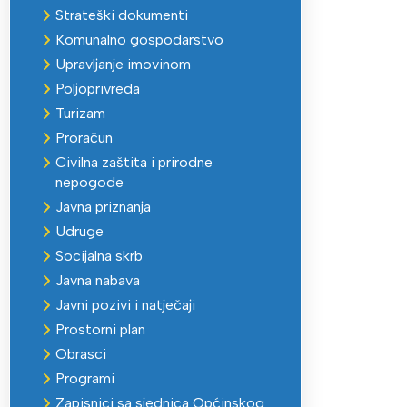
Strateški dokumenti
Komunalno gospodarstvo
Upravljanje imovinom
Poljoprivreda
Turizam
Proračun
Civilna zaštita i prirodne
nepogode
Javna priznanja
Udruge
Socijalna skrb
Javna nabava
Javni pozivi i natječaji
Prostorni plan
Obrasci
Programi
Zapisnici sa sjednica Općinskog