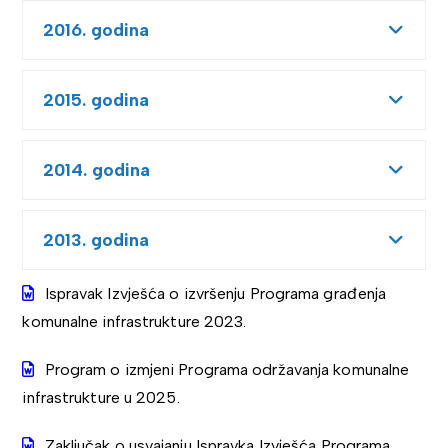
2016. godina
2015. godina
2014. godina
2013. godina
Ispravak Izvješća o izvršenju Programa građenja
komunalne infrastrukture 2023.
Program o izmjeni Programa održavanja komunalne
infrastrukture u 2025.
Zaključak o usvajanju Ispravka Izvješća Programa