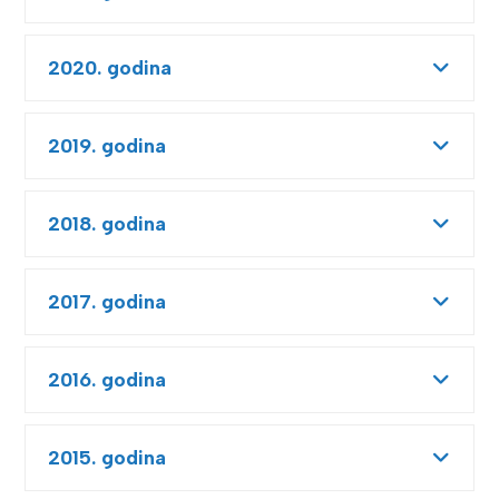
2020. godina
2019. godina
2018. godina
2017. godina
2016. godina
2015. godina