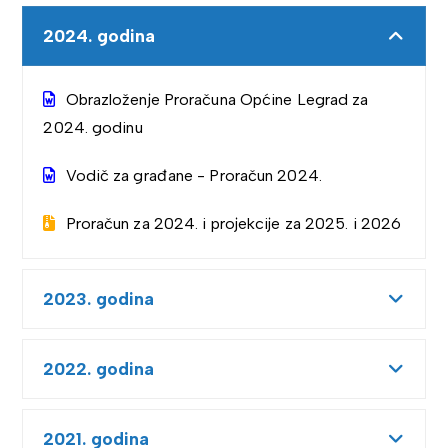
2024. godina
Obrazloženje Proračuna Općine Legrad za
2024. godinu
Vodič za građane - Proračun 2024.
Proračun za 2024. i projekcije za 2025. i 2026
2023. godina
2022. godina
2021. godina