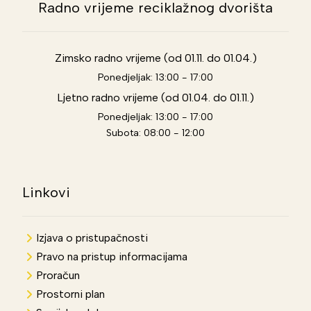
Radno vrijeme reciklažnog dvorišta
Zimsko radno vrijeme (od 01.11. do 01.04.)
Ponedjeljak: 13:00 - 17:00
Ljetno radno vrijeme (od 01.04. do 01.11.)
Ponedjeljak: 13:00 - 17:00
Subota: 08:00 - 12:00
Linkovi
Izjava o pristupačnosti
Pravo na pristup informacijama
Proračun
Prostorni plan