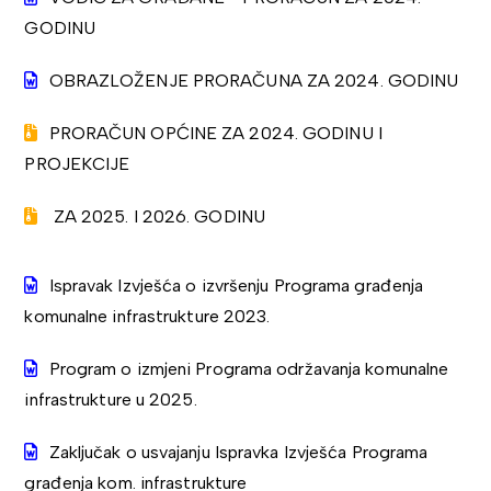
GODINU
OBRAZLOŽENJE PRORAČUNA ZA 2024. GODINU
PRORAČUN OPĆINE ZA 2024. GODINU I
PROJEKCIJE
ZA 2025. I 2026. GODINU
Ispravak Izvješća o izvršenju Programa građenja
komunalne infrastrukture 2023.
Program o izmjeni Programa održavanja komunalne
infrastrukture u 2025.
Zaključak o usvajanju Ispravka Izvješća Programa
građenja kom. infrastrukture