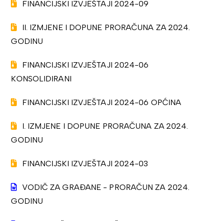
FINANCIJSKI IZVJEŠTAJI 2024-09
II. IZMJENE I DOPUNE PRORAČUNA ZA 2024.
GODINU
FINANCIJSKI IZVJEŠTAJI 2024-06
KONSOLIDIRANI
FINANCIJSKI IZVJEŠTAJI 2024-06 OPĆINA
I. IZMJENE I DOPUNE PRORAČUNA ZA 2024.
GODINU
FINANCIJSKI IZVJEŠTAJI 2024-03
VODIČ ZA GRAĐANE - PRORAČUN ZA 2024.
GODINU