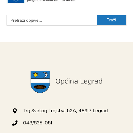
Search
for:
Trg Svetog Trojstva 52A, 48317 Legrad
048/835-051