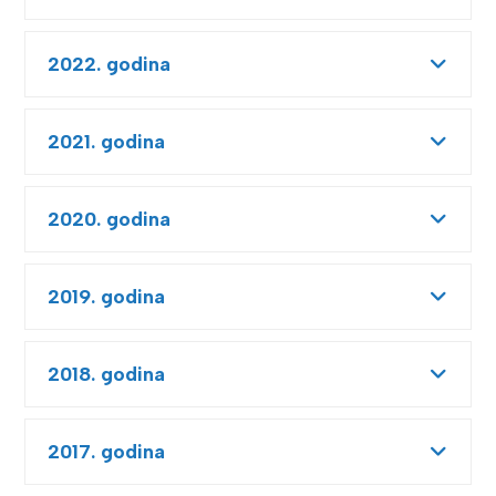
2022. godina
2021. godina
2020. godina
2019. godina
2018. godina
2017. godina