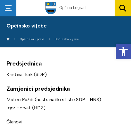
Općinsko vijeće
Općinska uprava
Općinsko vijeće
Op
Predsjednica
Kristina Turk (SDP)
Zamjenici predsjednika
Mateo Ružić (nestranački s liste SDP - HNS)
Igor Horvat (HDZ)
Članovi