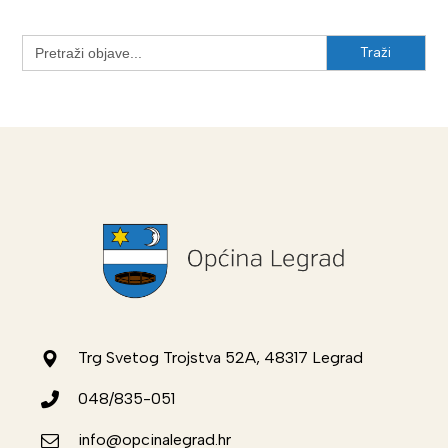
Search
for:
Trg Svetog Trojstva 52A, 48317 Legrad
048/835-051
info@opcinalegrad.hr