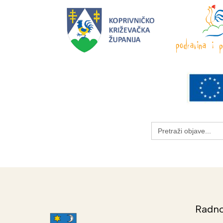
Search
for:
Radno