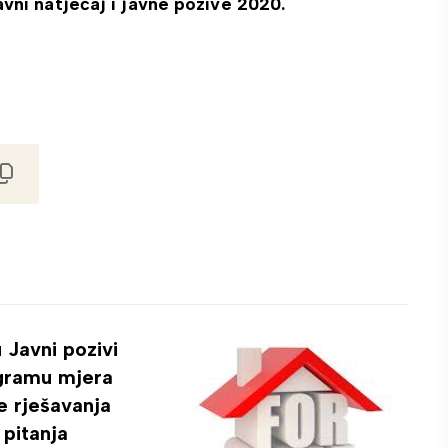
i natječaj i javne pozive 2020.
 Javni pozivi
gramu mjera
e rješavanja
pitanja