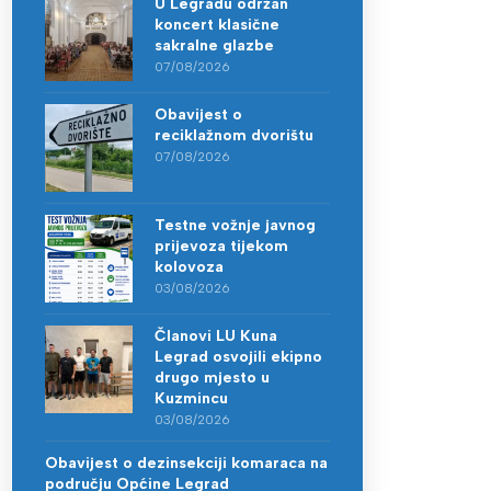
U Legradu održan
koncert klasične
sakralne glazbe
07/08/2026
Obavijest o
reciklažnom dvorištu
07/08/2026
Testne vožnje javnog
prijevoza tijekom
kolovoza
03/08/2026
Članovi LU Kuna
Legrad osvojili ekipno
drugo mjesto u
Kuzmincu
03/08/2026
Obavijest o dezinsekciji komaraca na
području Općine Legrad