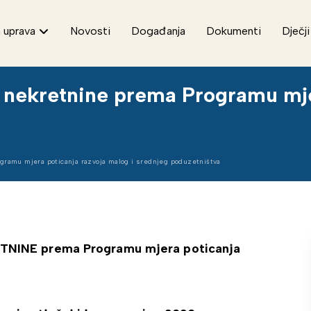
 uprava
Novosti
Događanja
Dokumenti
Dječji
ju nekretnine prema Programu mj
ogramu mjera poticanja razvoja malog i srednjeg poduzetništva
NINE prema Programu mjera poticanja