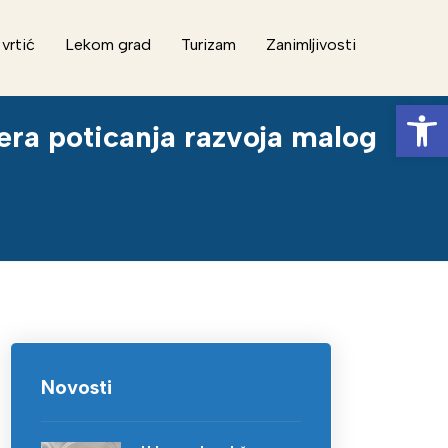
 vrtić
Lekom grad
Turizam
Zanimljivosti
Op
era poticanja razvoja malog
Novosti