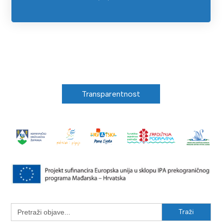
Transparentnost
Search
for: