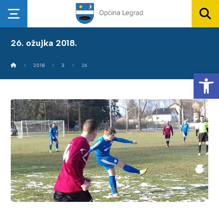
26. ožujka 2018.
2018
3
26
Op