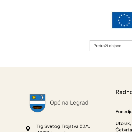
Search
for:
Radno
Ponedje
Utorak, 
Trg Svetog Trojstva 52A,
Četvrta