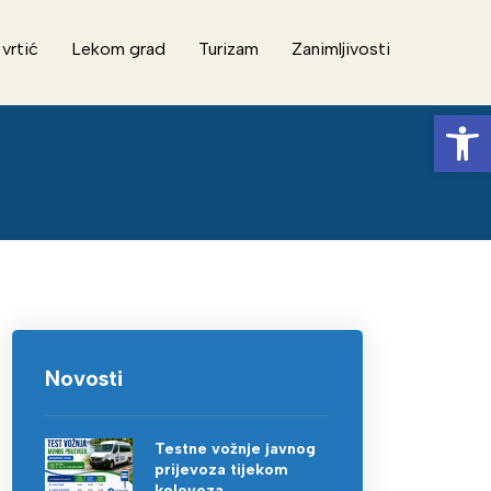
 vrtić
Lekom grad
Turizam
Zanimljivosti
Op
Novosti
Testne vožnje javnog
prijevoza tijekom
kolovoza